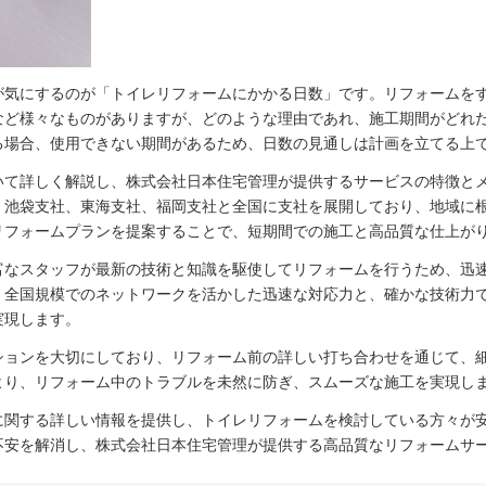
が気にするのが「トイレリフォームにかかる日数」です。リフォームを
など様々なものがありますが、どのような理由であれ、施工期間がどれ
る場合、使用できない期間があるため、日数の見通しは計画を立てる上
いて詳しく解説し、株式会社日本住宅管理が提供するサービスの特徴と
、池袋支社、東海支社、福岡支社と全国に支社を展開しており、地域に
リフォームプランを提案することで、短期間での施工と高品質な仕上が
富なスタッフが最新の技術と知識を駆使してリフォームを行うため、迅
、全国規模でのネットワークを活かした迅速な対応力と、確かな技術力
実現します。
ションを大切にしており、リフォーム前の詳しい打ち合わせを通じて、
より、リフォーム中のトラブルを未然に防ぎ、スムーズな施工を実現し
に関する詳しい情報を提供し、トイレリフォームを検討している方々が
不安を解消し、株式会社日本住宅管理が提供する高品質なリフォームサ