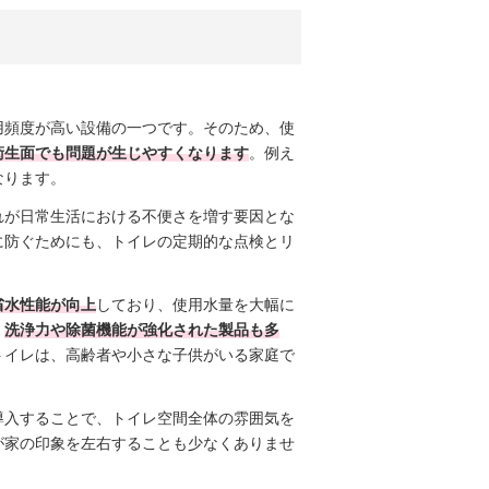
用頻度が高い設備の一つです。そのため、使
衛生面でも問題が生じやすくなります
。例え
なります。
れが日常生活における不便さを増す要因とな
に防ぐためにも、トイレの定期的な点検とリ
省水性能が向上
しており、使用水量を大幅に
、
洗浄力や除菌機能が強化された製品も多
トイレは、高齢者や小さな子供がいる家庭で
導入することで、トイレ空間全体の雰囲気を
が家の印象を左右することも少なくありませ