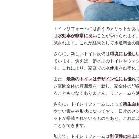
トイレリフォームには多くのメリットがあ
は
水効率が非常に良い
ことが挙げられます
減されます。これが結果として水道料金の
さらに、新しいトイレ設備は
環境にも優し
ています。例えば、節水型のトイレやウォ
す。これにより、家庭での水使用を効率化
また、
最新のトイレはデザイン性にも優れ
レ空間全体の雰囲気を一新し、家全体の印
ることも少なくありません。リフォームを
さらに、トイレリフォームによって
衛生面
やすい素材や形状になっており、日常のメ
ットが搭載されているものもあり、これに
ことができます。
加えて、トイレリフォームは
利便性の向上