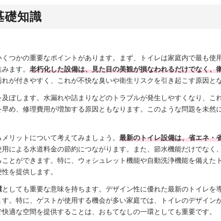
基礎知識
いくつかの重要なポイントがあります。まず、トイレは家庭内で最も使
進みます。
老朽化した設備は、見た目の美観が損なわれるだけでなく、
汚れが付きやすく、これが不快な臭いや衛生リスクを引き起こす原因と
を及ぼします。水漏れや詰まりなどのトラブルが発生しやすくなり、こ
を早め、修理費用が増加する原因ともなります。このような問題を未然
るメリットについて考えてみましょう。
最新のトイレ設備は、省エネ・
使用による水道料金の節約につながります。また、節水機能だけでなく
ることができます。特に、ウォシュレット機能や自動洗浄機能を備えた
便性を提供します。
環
としても重要な意味を持ちます。デザイン性に優れた最新のトイレを
ます。特に、ゲストが使用する機会が多い家庭では、トイレのデザイン
で快適な空間を提供することは、おもてなしの一環としても重要です。