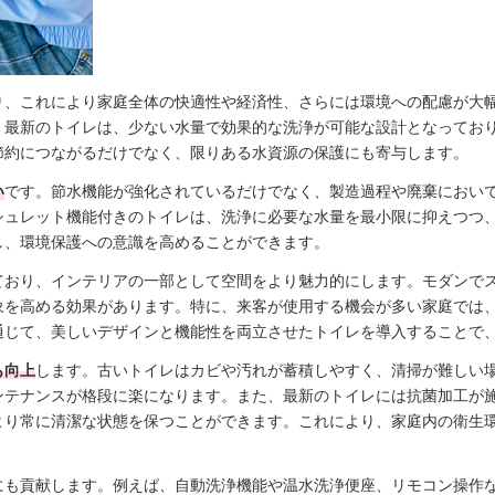
り、これにより家庭全体の快適性や経済性、さらには環境への配慮が大
。最新のトイレは、少ない水量で効果的な洗浄が可能な設計となってお
節約につながるだけでなく、限りある水資源の保護にも寄与します。
い
です。節水機能が強化されているだけでなく、製造過程や廃棄におい
シュレット機能付きのトイレは、洗浄に必要な水量を最小限に抑えつつ
し、環境保護への意識を高めることができます。
ており、インテリアの一部として空間をより魅力的にします。モダンで
象を高める効果があります。特に、来客が使用する機会が多い家庭では
通じて、美しいデザインと機能性を両立させたトイレを導入することで
も向上
します。古いトイレはカビや汚れが蓄積しやすく、清掃が難しい
ンテナンスが格段に楽になります。また、最新のトイレには抗菌加工が
より常に清潔な状態を保つことができます。これにより、家庭内の衛生
にも貢献します。例えば、自動洗浄機能や温水洗浄便座、リモコン操作