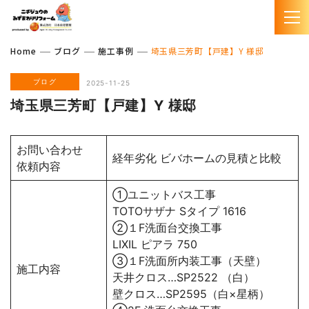
Home
ブログ
施工事例
埼玉県三芳町【戸建】Y 様邸
ブログ
2025-11-25
埼玉県三芳町【戸建】Y 様邸
お問い合わせ
経年劣化 ビバホームの見積と比較
依頼内容
①ユニットバス工事
TOTOサザナ Sタイプ 1616
②１F洗面台交換工事
LIXIL ピアラ 750
③１F洗面所内装工事（天壁）
施工内容
天井クロス…SP2522 （白）
壁クロス…SP2595（白×星柄）